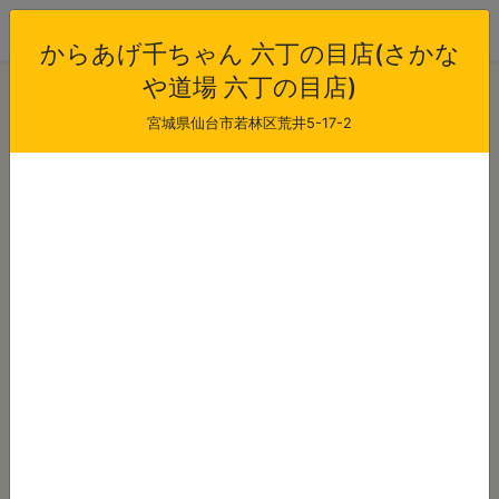
からあげ千ちゃん 六丁の目店(さかな
からあげ千ちゃん 六丁の目店(さかなや道場 六丁の
や道場 六丁の目店)
目店)
宮城県仙台市若林区荒井5-17-2
当日注文受付時間
受け取り可能時間
10:00 - 21:00
15:00 - 22:00
最短出来上がり時間
店休日
30
-
注文から
分後
本日のご注文
明日以降のご注文