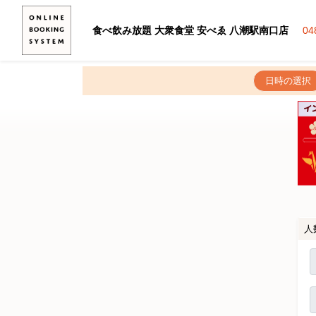
食べ飲み放題 大衆食堂 安べゑ 八潮駅南口店
04
日時の選択
人