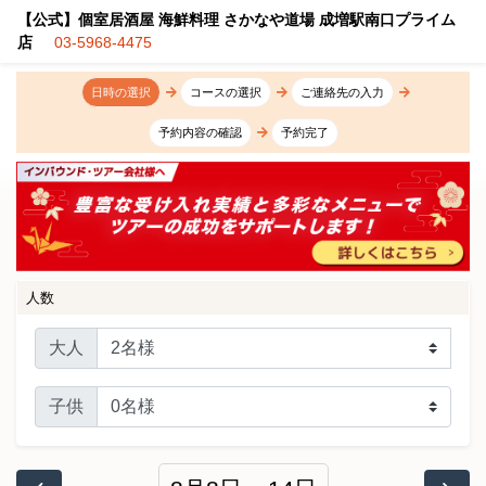
【公式】個室居酒屋 海鮮料理 さかなや道場 成増駅南口プライム
店
03-5968-4475
日時の選択
コースの選択
ご連絡先の入力
予約内容の確認
予約完了
人数
大人
子供