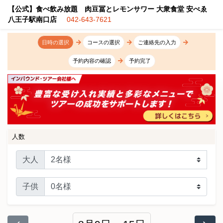
【公式】食べ飲み放題 肉豆冨とレモンサワー 大衆食堂 安べゑ
八王子駅南口店
042-643-7621
日時の選択
コースの選択
ご連絡先の入力
予約内容の確認
予約完了
人数
大人
子供