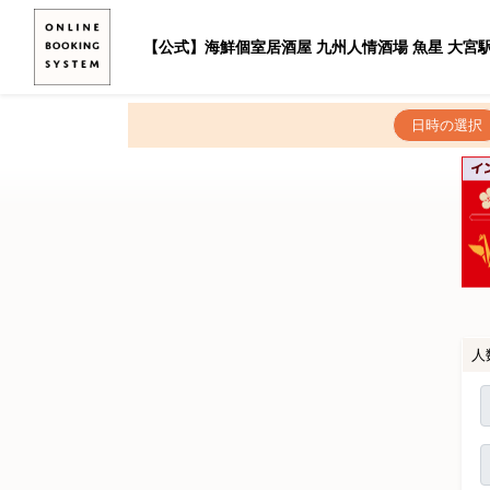
【公式】海鮮個室居酒屋 九州人情酒場 魚星 大宮
日時の選択
人