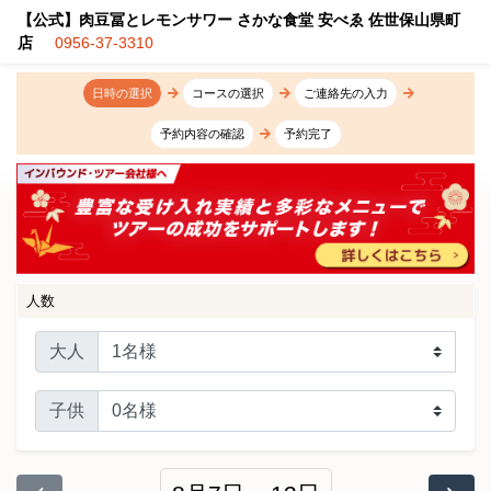
【公式】肉豆冨とレモンサワー さかな食堂 安べゑ 佐世保山県町
店
0956-37-3310
日時の選択
コースの選択
ご連絡先の入力
予約内容の確認
予約完了
人数
大人
子供