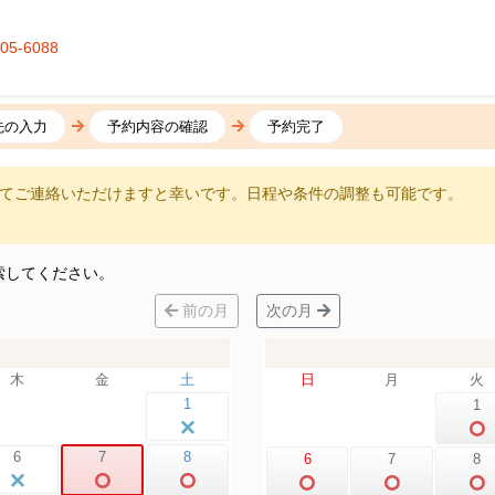
405-6088
先の入力
予約内容の確認
予約完了
てご連絡いただけますと幸いです。日程や条件の調整も可能です。
索してください。
前の月
次の月
木
金
土
日
月
火
1
1
6
7
8
6
7
8