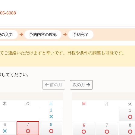
405-6088
先の入力
予約内容の確認
予約完了
てご連絡いただけますと幸いです。日程や条件の調整も可能です。
索してください。
前の月
次の月
木
金
土
日
月
火
1
1
6
7
8
6
7
8