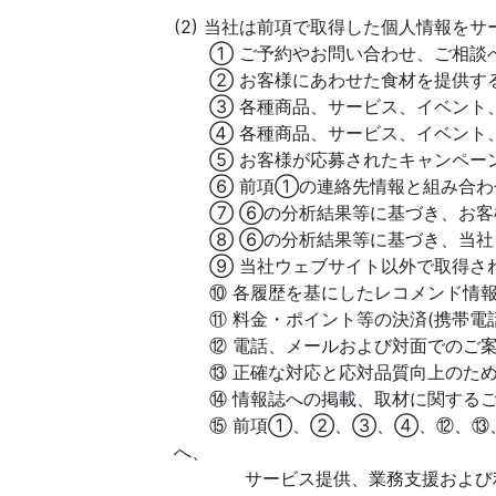
(2) 当社は前項で取得した個人情報を
① ご予約やお問い合わせ、ご相談へ
② お客様にあわせた食材を提供す
③ 各種商品、サービス、イベント、
④ 各種商品、サービス、イベント、
⑤ お客様が応募されたキャンペーン
⑥ 前項①の連絡先情報と組み合わせ
⑦ ⑥の分析結果等に基づき、お客様
⑧ ⑥の分析結果等に基づき、当社ウ
⑨ 当社ウェブサイト以外で取得され
⑩ 各履歴を基にしたレコメンド情報
⑪ 料金・ポイント等の決済(携帯電話
⑫ 電話、メールおよび対面でのご案
⑬ 正確な対応と応対品質向上のため
⑭ 情報誌への掲載、取材に関するご
⑮ 前項①、②、③、④、⑫、⑬、⑭
へ、
サービス提供、業務支援および利