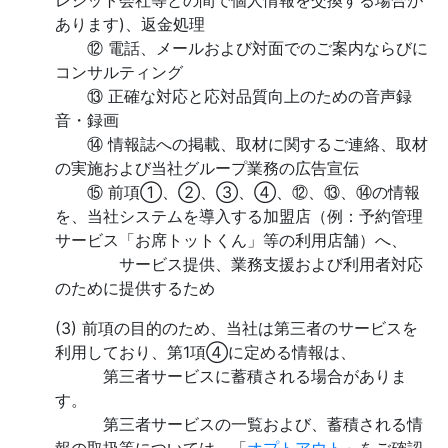
レジット会社等との間で個人情報を交換する場合が
あります)、返金処理
⑫ 電話、メールおよび対面でのご案内ならびに
コンサルティング
⑬ 正確な対応と応対品質向上のための音声録
音・録画
⑭ 情報誌への掲載、取材に関するご連絡、取材
の実施および当社グループ業務の広告宣伝
⑮ 前項①、②、③、④、⑫、⑬、⑭の情報
を、当社システムを導入する加盟店（例：予約管理
サービス「お席トットくん」等の利用店舗）へ、
サービス提供、業務支援および利用者対応
のために提供するため
(3) 前項の目的のため、当社は第三者のサービスを
利用しており、第1項④に定める情報は、
第三者サービスに蓄積される場合がありま
す。
第三者サービスの一覧および、蓄積される情