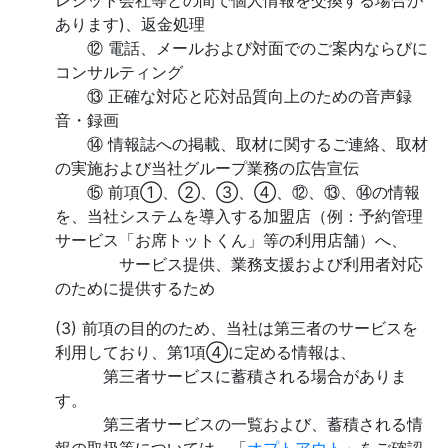
レジット会社等との間で個人情報を交換する場合が
あります)、返金処理
⑫ 電話、メールおよび対面でのご案内ならびに
コンサルティング
⑬ 正確な対応と応対品質向上のための音声録
音・録画
⑭ 情報誌への掲載、取材に関するご連絡、取材
の実施および当社グループ業務の広告宣伝
⑮ 前項①、②、③、④、⑫、⑬、⑭の情報
を、当社システムを導入する加盟店（例：予約管理
サービス「お席トットくん」等の利用店舗）へ、
サービス提供、業務支援および利用者対応
のために提供するため
(3) 前項の目的のため、当社は第三者のサービスを
利用しており、第1項④に定める情報は、
第三者サービスに蓄積される場合がありま
す。
第三者サービスの一覧および、蓄積される情